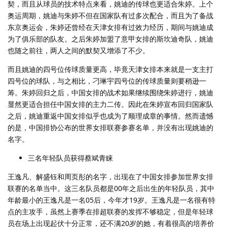
契，而且从球员的技术特点来看，姚迪的传球也更适合朱婷。上个
奥运周期，姚迪与朱婷不但在国家队有过多次配合，而且为了备战
东京奥运会，朱婷还曾经在天津女排有过效力经历，期间与姚迪成
为了俱乐部的队友。之后朱婷加盟了意甲女排的斯坎迪奇队，姚迪
也随之前往，两人之间的默契又增添了不少。
而且姚迪的四号位传球质量更高，毕竟天津女排本来就是一支主打
四号位的球队，与之相比，刁琳宇四号位的传球质量则要稍逊一
筹。朱婷回归之后，中国女排的战术如果继续围绕朱婷进行，姚迪
显然更适合担任中国女排的主力二传。因此在朱婷宣布回归国家队
之后，姚迪重返中国女排似乎也成为了顺理成章的事情。然而遗憾
的是，中国排协公布的世界女排联赛参赛名单，并没有出现姚迪的
名字。
三名年轻队员获得蔡斌青睐
王逸凡、解盛钰和周页彤的名字，出现在了中国女排参加世界女排
联赛的名单当中。这三名队员都是00年之后出生的年轻队员，其中
年龄最小的王逸凡是一名05后，今年才19岁。王逸凡是一名很有特
点的主攻手，虽然上赛季在排超联赛的发挥不够稳定，但是年轻球
员在场上出现起伏十分正常，还不满20岁的她，有着很高的培养价