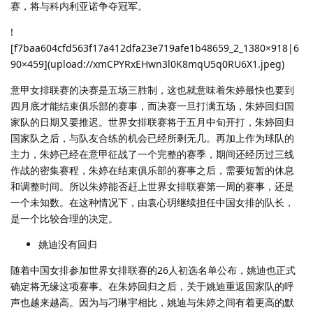
赛，将与科内利亚诺争夺冠军。
!
[f7baa604cfd563f17a412dfa23e719afe1b48659_2_1380×918|6
90×459](upload://xmCPYRxEHwn3l0K8mqU5q0RU6X1.jpeg)
意甲女排联赛的决赛是五场三胜制，这也就意味着朱婷最快也要到
四月底才能结束俱乐部的赛事，而决赛一旦打满五场，朱婷回归国
家队的日期又要推迟。世界女排联赛将于五月中旬开打，朱婷回归
国家队之后，与队友合练的机会已经所剩无几。再加上作为球队的
主力，朱婷已经在意甲征战了一个完整的赛季，期间还经历过三线
作战的密集赛程，朱婷在结束俱乐部的赛事之后，需要短暂的休息
和调整时间。所以朱婷能否赶上世界女排联赛第一周的赛事，还是
一个未知数。在这种情况下，由袁心玥继续担任中国女排的队长，
是一个比较合理的决定。
姚迪没有回归
随着中国女排参加世界女排联赛的26人初选名单公布，姚迪也正式
确定将无缘这项赛事。在朱婷回归之后，关于姚迪重返国家队的呼
声也越来越高。因为与刁琳宇相比，姚迪与朱婷之间有着更高的默