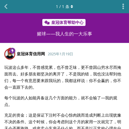
1
/
1
条
皇冠体育帮助中心
赌球——我人生的一大乐事
皇冠体育信用网
2025年1月19日
玩波这么多年，不曾感觉累，也不曾乏味，更不曾因山穷水尽而掩
面而去。好多朋友都坚决的离开了，不是我的错，我也没法帮到他
们，每一个有意思要来跟我玩的，我都这样说：你不会赢的，你不
会一直跟下去的。
每个玩波的人如能具备这几个方面的能力，就不会输了—我的观
点。
充足的资金；这是保证下注时不会心惊肉跳而造成判断上出现犹豫
不决的条件。这个时候，你会考虑到这个月的家用一次就完了，明
天会否要跑路，或变卖小车房子什么的。而不是以正常的心理在分