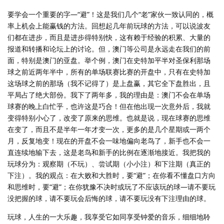
要学会一个重要的字—“避”！这是我们几个“老”家伙一致认同的，概
率上机会上能赢钱的方法。回想起几年前玩球的方法，可以说波友
们都在进步，而且是进步得特别快，这有赖于经验的积累、大量的
报道和转播和论坛上的讨论。但，澳门等公司是永远走在我们的前
面，特别是澳门的亚盘。举个例，澳门在史特加平半对圣保利那场
球之前近两年半中，所有的单场联赛比赛的开盘中，只有在史特加
这场球之前的那场（我不记得了）是上盘赢，其它全下盘胜出，且
平局占了绝大部份。我下了两年多，我的理由是：澳门不会在单场
球赛的晚上白忙乎，也许这是巧合！但在他出现一次意外后，我就
变得特别小心了，改变了原来的思维。也就是说，现在球赛的思维
在变了，而且不是半年一年才变一次，更多的是几个星期或一两个
月，反复地变！现在的开盘不会一味地偏向老鸟了，新手也不会一
直连续地输下去，这是老鸟和新手的比例在逐渐地接近。我把我的
玩球分为：观察期（不玩）、尝试期（小小注）和下注期（真正的
下注）。我的观点：在大败和大胜时，要“避”；在你看不懂盘口方向
和思维时，要“避”；在你犹豫不决时或玩了不应该玩的球—请不要玩
没把握的球，请不要玩会后悔的球，请不要玩没有下注理由的球。
玩球，人生的一大乐趣，我享受它如同享受钟爱的音乐，细细地聆