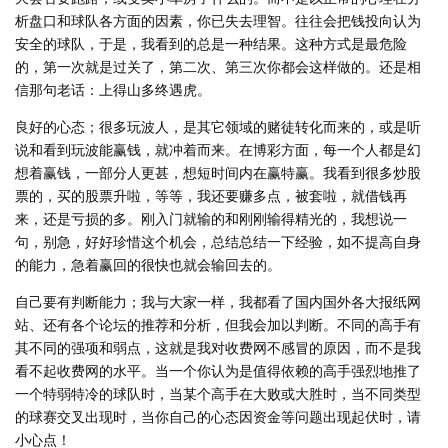
析盘口和球队各方面的因素，你已失去理智。往往会把钱投向认为
安全的球队，于是，我看到的总是一种结果。这种方式是最危险
的，第一次就是过关了，第二次、第三次你都会这样做的。还是相
信那句老话：上得山多终遇虎。
良好的心态；很多玩波人，是其它领域的赌徒转化而来的，或是听
说和看到玩波能赢钱，就冲着而来。在博彩方面，每一个人都是幻
想着赢钱，一部分人更甚，想短时间内在赢特赢。我看到很多炒股
票的，买的股票升啦，等等，我还要赚多点，被套啦，就借钱再
来，还是亏损的多。刚入门就输的和刚刚输得精光的，我想说一
句，别急，好好珍惜这个机会，总结总结一下经验，如不提高自身
的能力，急着赢回的很快也就会输回去的。
自己要有判断能力；我与大家一样，我都看了国内国外各大报纸网
站、还有各个论坛的推荐和分析，但我会加以判断。不同的高手有
其不同的强项和弱点，这就是我对收费网不感冒的原因，而不是我
看不起收费网的水平。当一个你认为是值得依赖的高手强烈地推了
一个特弱特冷的球队时，当某个高手在大败或大胜时，当不同类型
的球赛交叉出现时，当你自己的心态因资金等问题出现起伏时，请
小心点！