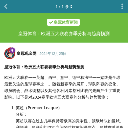
1
/
1
条
皇冠体育新闻
皇冠体育：欧洲五大联赛赛季分析与趋势预测
皇冠现金网
2024年12月25日
皇冠体育：欧洲五大联赛赛季分析与趋势预测
欧洲五大联赛——英超、西甲、意甲、德甲和法甲——始终是全球
最受关注的足球赛事之一。随着新赛季的展开，球队阵容的变化、
球员转会、战术调整以及其他各种因素都对比赛的走向产生了重要
影响。以下是对2024赛季欧洲五大联赛的分析与趋势预测：
英超（Premier League）
分析：
英超联赛在过去几年保持着极高的竞争性，顶级球队如曼城、
利物浦、曼联和切尔西之间的对抗依旧是焦点。曼城在瓜迪奥