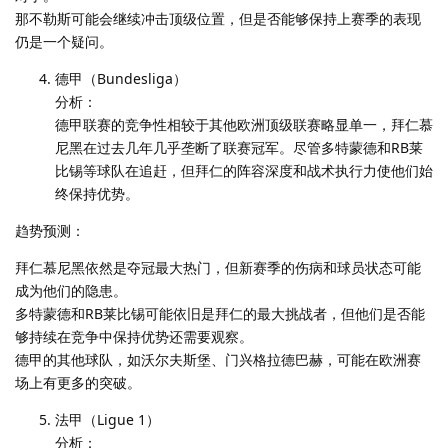
那不勒斯可能会继续冲击顶级位置，但是否能够保持上赛季的表现
仍是一个疑问。
德甲（Bundesliga）
分析：
德甲联赛的竞争性相较于其他欧洲顶级联赛略显单一，拜仁慕
尼黑在过去几年几乎垄断了联赛冠军。尽管多特蒙德和RB莱
比锡等球队在追赶，但拜仁的阵容深度和战术执行力使他们始
终保持优势。
趋势预测：
拜仁慕尼黑依然是夺冠最大热门，但新赛季的伤病和球员状态可能
成为他们的隐患。
多特蒙德和RB莱比锡可能依旧是拜仁的最大挑战者，但他们是否能
够持续在竞争中保持优势还需要观察。
德甲的其他球队，如沃尔夫斯堡、门兴格拉德巴赫，可能在欧洲赛
场上有更多的突破。
法甲（Ligue 1）
分析：