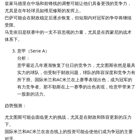
皇家马德里在中场和前锋线的调整可能让他们具备更强的竞争力，
尤其是在年轻球员如维尼修斯的发挥上。
巴萨可能会在财政稳定后逐步恢复，但短期内对冠军的争夺将继续
受限。
马竞依旧是联赛中的一支不容忽视的力量，尤其是在西蒙尼的战术
体系下。
意甲（Serie A）
分析：
意甲最近几年逐渐恢复了往日的竞争力，尤文图斯依然是最具
实力的球队，但受制于财政问题，球队的阵容深度和竞争力有
所下滑。国际米兰和AC米兰在上赛季表现出色，成为冠军的
有力竞争者。那不勒斯在上一赛季的出色表现，给意甲带来了
一股新的活力。
趋势预测：
尤文图斯可能会面临更大的挑战，尤其是在财政和阵容更新的压力
下。
国际米兰和AC米兰在攻击线上的投资可能会使他们成为争冠的主要
对手。