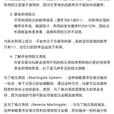
和局投注是最不推荐的，因为它带来的高赔率并不能弥补低概率。
避免和局投注
尽管和局投注的赔率很高（通常为8:1或9:1），但和局出现的
概率非常低。根据统计，和局的发生概率约为9.52%，因此从
长期收益角度来看，选择和局投注并不划算。
与其在和局上投注，不如专注于庄家和闲家，虽然这些选项的赔率
只有1:1，但它们的胜率远远高于和局。
了解并使用投注系统
许多百家乐玩家会使用不同的投注系统来帮助他们更好地管理
资金和增加胜算。以下是几种常见的投注策略：
马丁格尔系统（Martingale System）：这种策略要求在每次输掉
一轮后，将下次投注的金额翻倍。通过这种方式，玩家可以在最终
获胜时弥补之前的损失。然而，马丁格尔系统需要较大的资金支
持，因为连续的亏损可能会导致投注金额迅速增加。
反马丁格尔系统（Reverse Martingale）：与马丁格尔系统相反，
这种策略要求在每次胜利后增加投注金额，而在输掉一轮时减少投