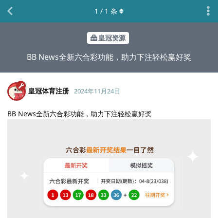
1
/
1
条
皇冠资源
BB News全新六合彩功能，助力下注轻松赢好奖
皇冠体育注册
2024年11月24日
BB News全新六合彩功能，助力下注轻松赢好奖