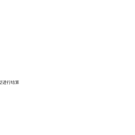
型进行结算