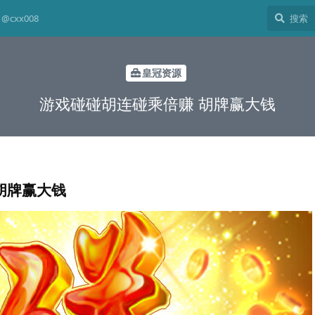
@cxx008
皇冠资源
游戏碰碰胡连碰乘倍赚 胡牌赢大钱
胡牌赢大钱