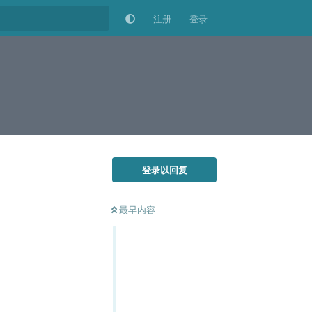
注册
登录
登录以回复
最早内容