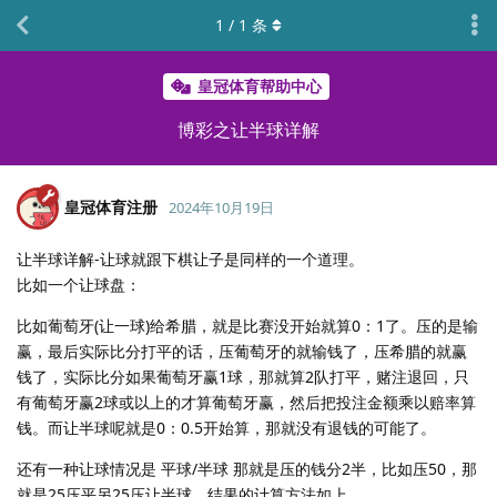
1
/
1
条
皇冠体育帮助中心
博彩之让半球详解
皇冠体育注册
2024年10月19日
让半球详解-让球就跟下棋让子是同样的一个道理。
比如一个让球盘：
比如葡萄牙(让一球)给希腊，就是比赛没开始就算0：1了。压的是输
赢，最后实际比分打平的话，压葡萄牙的就输钱了，压希腊的就赢
钱了，实际比分如果葡萄牙赢1球，那就算2队打平，赌注退回，只
有葡萄牙赢2球或以上的才算葡萄牙赢，然后把投注金额乘以赔率算
钱。而让半球呢就是0：0.5开始算，那就没有退钱的可能了。
还有一种让球情况是 平球/半球 那就是压的钱分2半，比如压50，那
就是25压平另25压让半球，结果的计算方法如上。