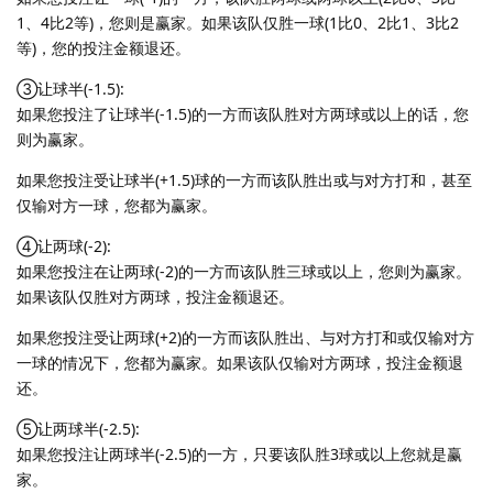
1、4比2等)，您则是赢家。如果该队仅胜一球(1比0、2比1、3比2
等)，您的投注金额退还。
③让球半(-1.5):
如果您投注了让球半(-1.5)的一方而该队胜对方两球或以上的话，您
则为赢家。
如果您投注受让球半(+1.5)球的一方而该队胜出或与对方打和，甚至
仅输对方一球，您都为赢家。
④让两球(-2):
如果您投注在让两球(-2)的一方而该队胜三球或以上，您则为赢家。
如果该队仅胜对方两球，投注金额退还。
如果您投注受让两球(+2)的一方而该队胜出、与对方打和或仅输对方
一球的情况下，您都为赢家。如果该队仅输对方两球，投注金额退
还。
⑤让两球半(-2.5):
如果您投注让两球半(-2.5)的一方，只要该队胜3球或以上您就是赢
家。