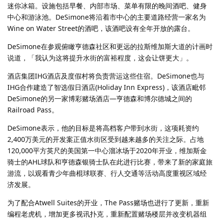
迷你冰箱。设施包括早餐、内部市场、菜单有限的晚间酒吧、健身
中心和游泳池。DeSimone将沿着市中心的主要道路经营一家名为
Wine on Water Street的酒吧，该酒吧设有全年开放的露台。
DeSimone在参观俯瞰亨德森社区和更远的拉斯维加斯大道的计画时
说道，「我认为这将提升水街的富裕程度，这会让饼更大」。
酒店集团IHG酒店及度假村将负责营运这些住宿。DeSimone也与
IHG合作建造了智选假日酒店(Holiday Inn Express)，该酒店毗邻
DeSimone的另一家博彩赌场酒店—亨德森和博尔德城之间的
Railroad Pass。
DeSimone表示，他的目标是将高档客户带到水街，这项耗资约
2,400万美元的开发案正值水街区受到越来越多的关注之际。占地
120,000平方英尺的美国第一中心溜冰场于2020年开业，维加斯金
骑士的AHL球队和亨德森银骑士队在此进行比赛，带来了新的家庭旅
游流，以观看青少年曲棍球联赛、行人交通等活动高度重视区域经
济发展。
为了配合Atwell Suites的开业，The Pass赌场也进行了更新，重新
编程老虎机，增加更多视讯扑克，重新配置赌场楼层并改变机器组