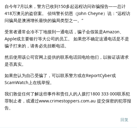
自今年7月以来，警方已收到150多起远程访问诈骗报告——总计
418万澳元的盗窃案。 侦缉警长切恩（John Cheyne）说：“远程访
问骗局是澳洲增长最快的骗局类型之一。”
受害者通常会冷不丁地接到一通电话，骗子会假装是Amazon、
Apple或主要银行等大公司的员工。 如果您不确定这通电话是不是
骗子打来的，请务必先挂断电话。
然后使用该公司官网上提供的联系电话回电给他们，以验证该请求
是否真实。
如果您认为自己受骗了，可以联系警方或在ReportCyber或
ScamWatch上在线举报。
我们敦促任何了解这些事件和责任人的人拨打1800 333 000联系犯
罪制止者，或通过www.crimestoppers.com.au 提交保密的犯罪报
告。
回复