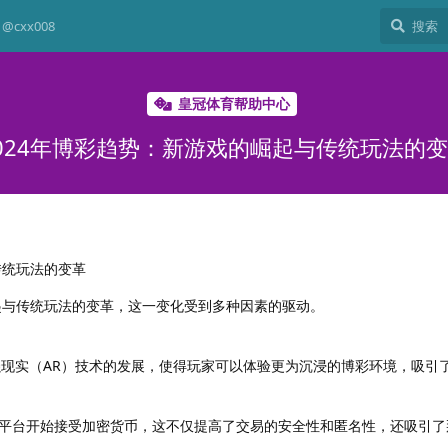
@cxx008
皇冠体育帮助中心
024年博彩趋势：新游戏的崛起与传统玩法的
传统玩法的变革
崛起与传统玩法的变革，这一变化受到多种因素的驱动。
强现实（AR）技术的发展，使得玩家可以体验更为沉浸的博彩环境，吸引
平台开始接受加密货币，这不仅提高了交易的安全性和匿名性，还吸引了