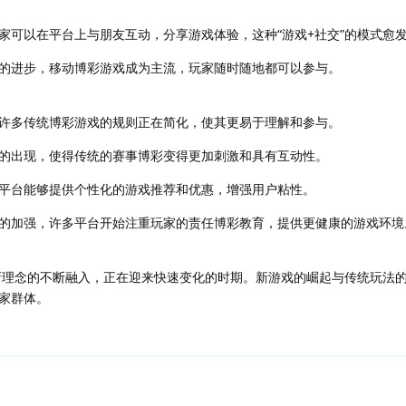
家可以在平台上与朋友互动，分享游戏体验，这种“游戏+社交”的模式愈
的进步，移动博彩游戏成为主流，玩家随时随地都可以参与。
许多传统博彩游戏的规则正在简化，使其更易于理解和参与。
的出现，使得传统的赛事博彩变得更加刺激和具有互动性。
平台能够提供个性化的游戏推荐和优惠，增强用户粘性。
的加强，许多平台开始注重玩家的责任博彩教育，提供更健康的游戏环境
和新理念的不断融入，正在迎来快速变化的时期。新游戏的崛起与传统玩法
家群体。