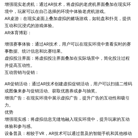
增强现实老虎机：通过AR技术，将虚拟的老虎机界面叠加在现实环
境中，玩家可以在自己选择的环境中体验老虎机游戏。
AR桌游：在现实桌面上叠加虚拟的赌场游戏，如轮盘和扑克，提供
互动和沉浸式的游戏体验。
AR体育博彩：
增强赛事体验：通过AR技术，用户可以在现实环境中查看实时的赛
事数据、统计信息和比赛结果。
虚拟投注界面：将虚拟投注界面叠加在实际场景中，简化投注过程
并提高互动性。
互动营销与促销：
AR促销活动：通过AR技术创建虚拟促销活动，用户可以扫描二维码
或图像来参与促销活动、获取优惠券或参与抽奖。
增强广告：在现实环境中展示虚拟广告，提升广告的互动性和吸引
力。
优势
增强现实感：将虚拟信息无缝地融入现实环境中，提升玩家的互动
体验和参与感。
设备普及：相较于VR，AR技术可以通过普及的智能手机和其他移动