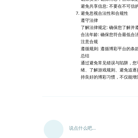
避免共享信息: 不要在不可
避免忽视合法性和合规性
遵守法律
了解法律规定: 确保您了解
合法年龄: 确保您符合最低
注意合规
遵循规则: 遵循博彩平台的
总结
通过避免常见错误与陷阱，您
绪、了解游戏规则、避免追逐
持良好的博彩习惯，不仅能增
说点什么吧...