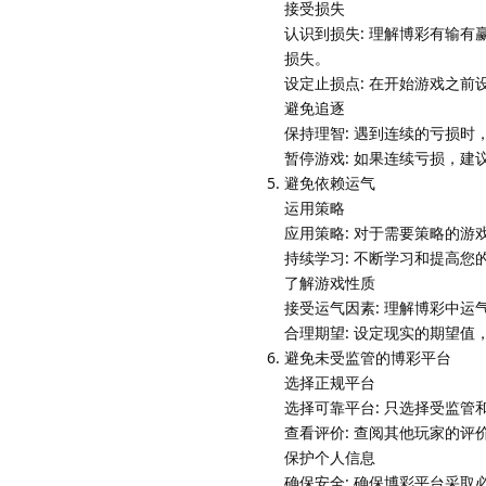
接受损失
认识到损失: 理解博彩有输
损失。
设定止损点: 在开始游戏之
避免追逐
保持理智: 遇到连续的亏损
暂停游戏: 如果连续亏损，
避免依赖运气
运用策略
应用策略: 对于需要策略的
持续学习: 不断学习和提高您
了解游戏性质
接受运气因素: 理解博彩中
合理期望: 设定现实的期望
避免未受监管的博彩平台
选择正规平台
选择可靠平台: 只选择受监
查看评价: 查阅其他玩家的
保护个人信息
确保安全: 确保博彩平台采