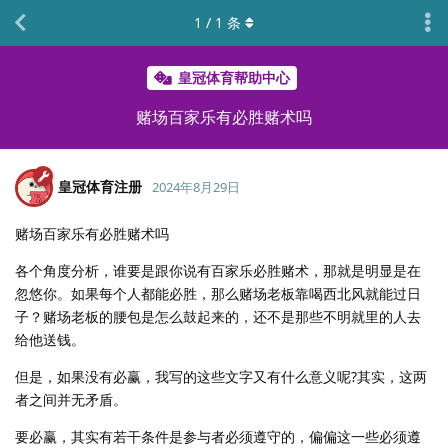
1
/
1
条
皇冠体育帮助中心
赌场百家乐有必胜赌术吗
皇冠体育注册
2024年8月29日
赌场百家乐有必胜赌术吗
各个角度分析，谁要是跟你说有百家乐必胜赌术，那就是明显是在
忽悠你。如果每个人都能必胜，那么赌场老板靠喝西北风就能过日
子？赌场老板的腰包是怎么鼓起来的，还不是那些不明就里的人去
给他送钱。
但是，如果没有必赢，我写的这些文字又有什么意义呢?其实，这两
者之间并无矛盾。
要必赢，其实有若干条件是参与者必须遵守的，偏偏这一些必须遵