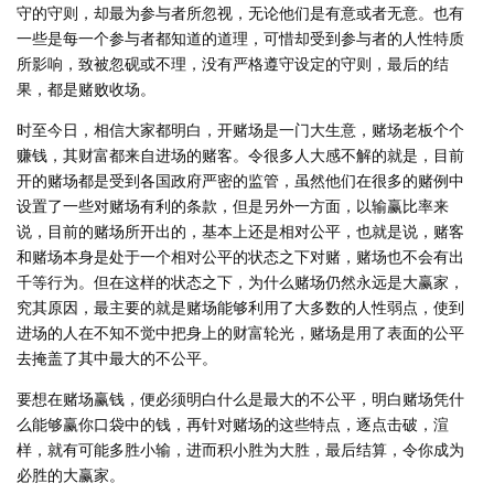
守的守则，却最为参与者所忽视，无论他们是有意或者无意。也有
一些是每一个参与者都知道的道理，可惜却受到参与者的人性特质
所影响，致被忽砚或不理，没有严格遵守设定的守则，最后的结
果，都是赌败收场。
时至今日，相信大家都明白，开赌场是一门大生意，赌场老板个个
赚钱，其财富都来自进场的赌客。令很多人大感不解的就是，目前
开的赌场都是受到各国政府严密的监管，虽然他们在很多的赌例中
设置了一些对赌场有利的条款，但是另外一方面，以输赢比率来
说，目前的赌场所开出的，基本上还是相对公平，也就是说，赌客
和赌场本身是处于一个相对公平的状态之下对赌，赌场也不会有出
千等行为。但在这样的状态之下，为什么赌场仍然永远是大赢家，
究其原因，最主要的就是赌场能够利用了大多数的人性弱点，使到
进场的人在不知不觉中把身上的财富轮光，赌场是用了表面的公平
去掩盖了其中最大的不公平。
要想在赌场赢钱，便必须明白什么是最大的不公平，明白赌场凭什
么能够赢你口袋中的钱，再针对赌场的这些特点，逐点击破，渲
样，就有可能多胜小输，进而积小胜为大胜，最后结算，令你成为
必胜的大赢家。