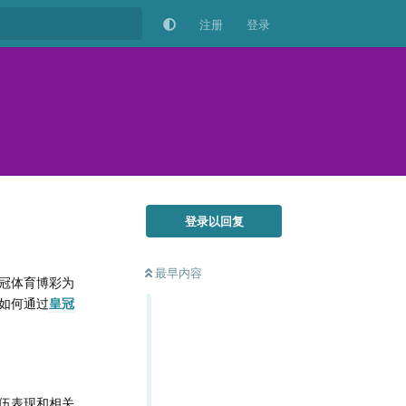
注册
登录
登录以回复
最早内容
冠体育博彩为
如何通过
皇冠
伍表现和相关