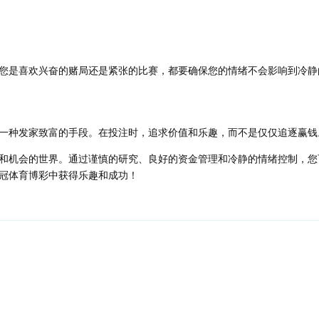
您是喜欢兴奋的赌局还是紧张的比赛，都要确保您的情绪不会影响到冷静
一种发家致富的手段。在投注时，追求价值和乐趣，而不是仅仅追逐赢钱
和机会的世界。通过谨慎的研究、良好的资金管理和冷静的情绪控制，您
冠体育博彩中获得乐趣和成功！