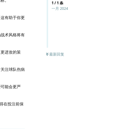
指标。
1
/
1
条
一月 2024
。这有助于你更
的战术风格将有
取更进攻的策
最新回复
时关注球队伤病
些可能会更严
得在投注前保
回复