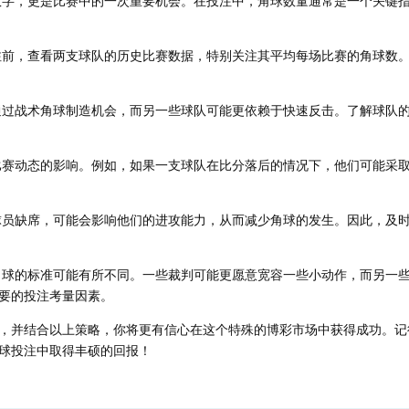
数字，更是比赛中的一次重要机会。在投注中，角球数量通常是一个关键
注前，查看两支球队的历史比赛数据，特别关注其平均每场比赛的角球数
通过战术角球制造机会，而另一些球队可能更依赖于快速反击。了解球队
比赛动态的影响。例如，如果一支球队在比分落后的情况下，他们可能采
球员缺席，可能会影响他们的进攻能力，从而减少角球的发生。因此，及
角球的标准可能有所不同。一些裁判可能更愿意宽容一些小动作，而另一
要的投注考量因素。
，并结合以上策略，你将更有信心在这个特殊的博彩市场中获得成功。记
球投注中取得丰硕的回报！