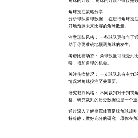
角球的计数： 角球的计数不仅仅是
角球投注策略分享
分析球队角球数据： 在进行角球投
好地预测未来比赛的角球数量。
注意球队风格： 一些球队更倾向于
助于你更准确地预测角球的发生。
考虑比赛动态： 角球数量可能受到
略，增加角球的机会。
关注伤病情况： 一支球队若有主力
情况对角球投注至关重要。
研究裁判风格： 不同裁判对于判罚
格。研究裁判的历史数据也是一个重
通过深入了解皇冠体育足球角球规则
持冷静，做好充分的研究，愿你在角